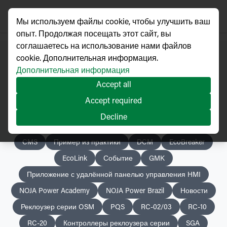
Мы используем файлы cookie, чтобы улучшить ваш
опыт. Продолжая посещать этот сайт, вы
соглашаетесь на использование нами файлов
cookie. Дополнительная информация.
Дополнительная информация
Новости
Accept all
Accept required
Decline
CMS
Пример из практики
DCM
EcoBreaker
EcoLink
Событие
GMK
Приложение с удалённой панелью управления HMI
NOJA Power Academy
NOJA Power Brazil
Новости
Реклоузер серии OSM
PQS
RC-02/03
RC-10
RC-20
Контроллеры реклоузера серии
SGA