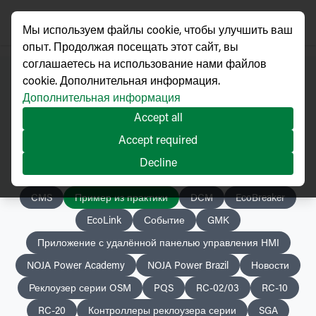
Мы используем файлы cookie, чтобы улучшить ваш
опыт. Продолжая посещать этот сайт, вы
соглашаетесь на использование нами файлов
cookie. Дополнительная информация.
Дополнительная информация
Новости
Accept all
Accept required
Decline
CMS
Пример из практики
DCM
EcoBreaker
EcoLink
Событие
GMK
Приложение с удалённой панелью управления HMI
NOJA Power Academy
NOJA Power Brazil
Новости
Реклоузер серии OSM
PQS
RC-02/03
RC-10
RC-20
Контроллеры реклоузера серии
SGA