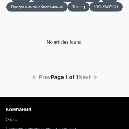
Программное обеспечение
Testing
VISI-SWITCH
No articles found.
← Prev
Page
1
of
1
Next →
Компания
О нас